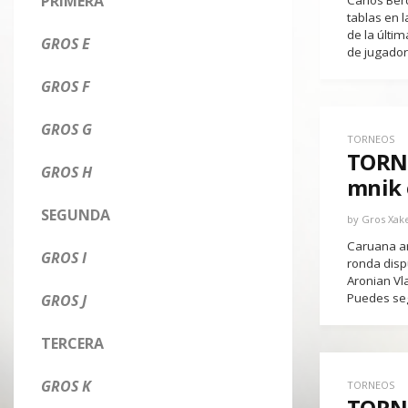
PRIMERA
Carlos Berd
tablas en l
de la últi
GROS E
de jugadore
GROS F
GROS G
TORNEOS
TORNE
GROS H
mnik 
SEGUNDA
by
Gros Xak
Caruana ar
GROS I
ronda disp
Aronian V
Puedes segu
GROS J
TERCERA
GROS K
TORNEOS
TORNE