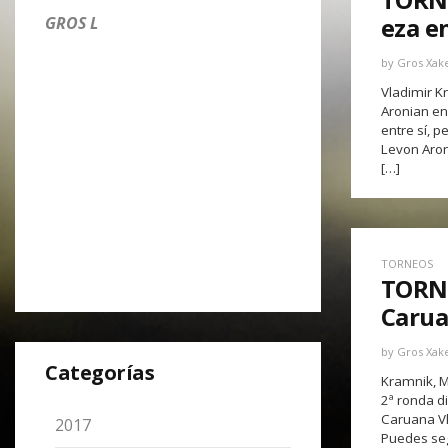
eza en
GROS L
by
Gros Xak
Vladimir K
Aronian en
entre sí, 
Levon Aron
[…]
TORNEOS
TORN
Carua
by
Gros Xak
Categorías
Kramnik, M
2ª ronda d
Caruana V
2017
Puedes segu