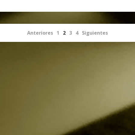
Anteriores
1
2
3
4
Siguientes