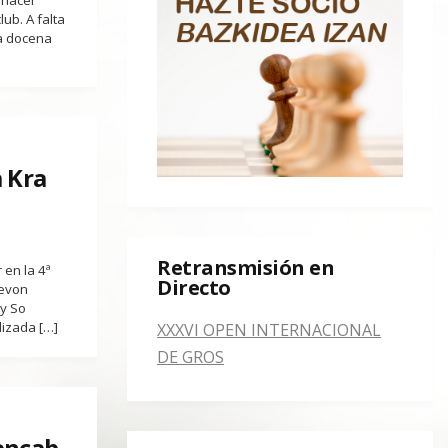
 hacer
ub. A falta
a docena
 Kra
Retransmisión en
 en la 4ª
Directo
Levon
y So
lizada […]
XXXVI OPEN INTERNACIONAL
DE GROS
encab