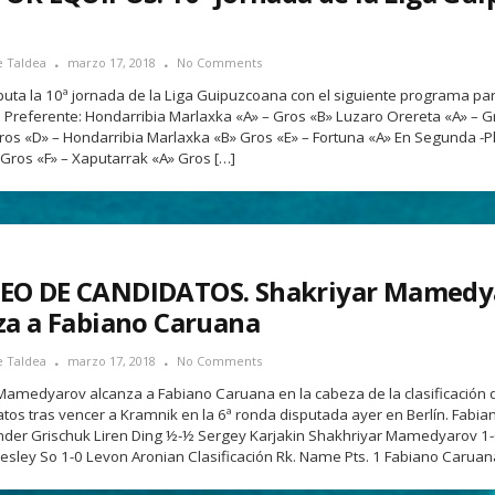
e Taldea
marzo 17, 2018
No Comments
puta la 10ª jornada de la Liga Guipuzcoana con el siguiente programa pa
 Preferente: Hondarribia Marlaxka «A» – Gros «B» Luzaro Orereta «A» – G
ros «D» – Hondarribia Marlaxka «B» Gros «E» – Fortuna «A» En Segunda -P
Gros «F» – Xaputarrak «A» Gros […]
EO DE CANDIDATOS. Shakriyar Mamedy
za a Fabiano Caruana
e Taldea
marzo 17, 2018
No Comments
Mamedyarov alcanza a Fabiano Caruana en la cabeza de la clasificación 
tos tras vencer a Kramnik en la 6ª ronda disputada ayer en Berlín. Fabi
der Grischuk Liren Ding ½-½ Sergey Karjakin Shakhriyar Mamedyarov 1-
sley So 1-0 Levon Aronian Clasificación Rk. Name Pts. 1 Fabiano Caruan