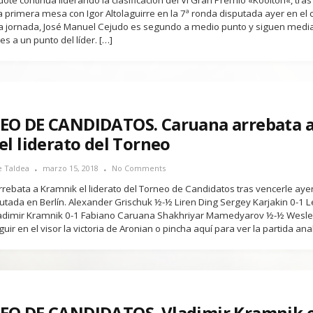
ote continúa liderando la clasificación del VI Gran Premio «Koolton«, tras
a primera mesa con Igor Altolaguirre en la 7ª ronda disputada ayer en el cl
ma jornada, José Manuel Cejudo es segundo a medio punto y siguen medi
s a un punto del líder. […]
O DE CANDIDATOS. Caruana arrebata a
el liderato del Torneo
e Taldea
marzo 15, 2018
No Comments
rebata a Kramnik el liderato del Torneo de Candidatos tras vencerle ayer
utada en Berlín. Alexander Grischuk ½-½ Liren Ding Sergey Karjakin 0-1 
ladimir Kramnik 0-1 Fabiano Caruana Shakhriyar Mamedyarov ½-½ Wesle
ir en el visor la victoria de Aronian o pincha aquí para ver la partida ana
O DE CANDIDATOS. Vladimir Kramnik 