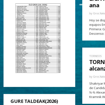
ana
by
Gros Xak
Hoy se dis
equipos En
Primera: G
Descenso: 
TORNEOS
TORN
alcan
by
Gros Xak
Shakriyar 
de Candida
½-½ Alexan
Kramnik We
GURE TALDEAK(2026)