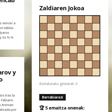
Zaldiaren Jokoa
as vencer a
on tablas
dyarov
ey So ½-½
rov y
o
Bisitatutako gelaxkak: 0
os tras la
Berrabiarazi
½ Fabiano
 Aronian
🏆 5 emaitza onenak:
nalizada por