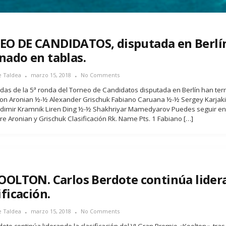
O DE CANDIDATOS, disputada en Berlí
nado en tablas.
e Taldea
marzo 15, 2018
No Comments
idas de la 5ª ronda del Torneo de Candidatos disputada en Berlín han te
von Aronian ½-½ Alexander Grischuk Fabiano Caruana ½-½ Sergey Karjak
dimir Kramnik Liren Ding ½-½ Shakhriyar Mamedyarov Puedes seguir en e
re Aronian y Grischuk Clasificación Rk. Name Pts. 1 Fabiano […]
KOOLTON. Carlos Berdote continúa lider
ificación.
e Taldea
marzo 15, 2018
No Comments