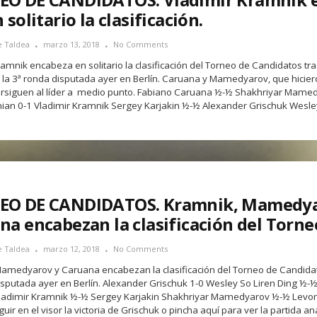
 solitario la clasificación.
e Taldea
marzo 13, 2018
No Comments
ramnik encabeza en solitario la clasificación del Torneo de Candidatos tr
 la 3ª ronda disputada ayer en Berlín. Caruana y Mamedyarov, que hicier
persiguen al líder a medio punto. Fabiano Caruana ½-½ Shakhriyar Mame
ian 0-1 Vladimir Kramnik Sergey Karjakin ½-½ Alexander Grischuk Wesl
EO DE CANDIDATOS. Kramnik, Mamedya
na encabezan la clasificación del Torne
e Taldea
marzo 12, 2018
No Comments
amedyarov y Caruana encabezan la clasificación del Torneo de Candidat
isputada ayer en Berlín. Alexander Grischuk 1-0 Wesley So Liren Ding ½-
ladimir Kramnik ½-½ Sergey Karjakin Shakhriyar Mamedyarov ½-½ Levon
ir en el visor la victoria de Grischuk o pincha aquí para ver la partida a