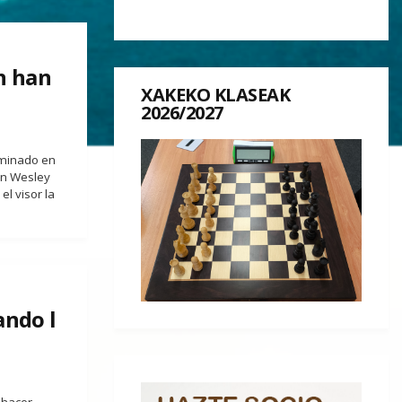
n han
XAKEKO KLASEAK
2026/2027
rminado en
in Wesley
l visor la
ando l