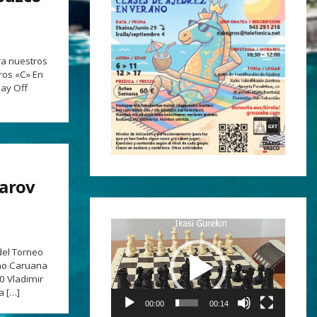
ra nuestros
ros «C» En
lay Off
arov
Reproductor
de
del Torneo
vídeo
ano Caruana
0 Vladimir
a […]
00:00
00:14