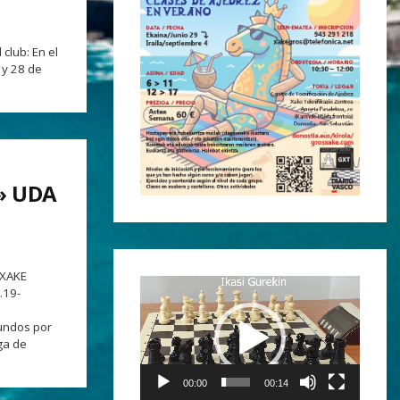
club: En el
1 y 28 de
» UDA
 XAKE
Reproductor
.19-
de
undos por
vídeo
ga de
00:00
00:14