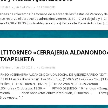
e Taldea
junio 24, 2026
No Comments
lineas os colocamos los torneos de ajedrez de las fiestas de Verano y del 
ub se reserva el derecho de admisión): Viernes: 3, 10, 17, 24 de julio y 7, 2
neo 17,30 a 18:30 (puntuable para copas). En la calle: Pasai Antxo San […]
ULTITORNEO «CERRAJERIA ALDANONDO
 TXAPELKETA
e Taldea
junio 23, 2026
No Comments
ORNEO «CERRAJERIA ALDANONDO» UDA SOCIAL DE AJEDREZ RAPIDO “GXT”
ELKETA Asteazkenetan ((1 Txa.01-08/07), (15/07), (2 Txa.22-29/07), (3 Tx
ércoles((1 Txa.01-08/07), (15/07), (2 Txa.22-29/07), (3 Tx.19-26/08)) –
18:30 horas / Ordutegia: 18:30. – RITMO DE JUEGO: 10 minutos + 5seg
miento – Sarien banaketa: Abuztuaren 26an, 20:00etan. – Entre
6 de Agosto, […]