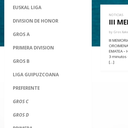
EUSKAL LIGA
NOTICIAS
III M
DIVISION DE HONOR
by
Gros Xak
GROS A
III MEMORI
OROIMENARE
PRIMERA DIVISION
EMATEA – H
3 minutos 
GROS B
[…]
LIGA GUIPUZCOANA
PREFERENTE
GROS C
GROS D