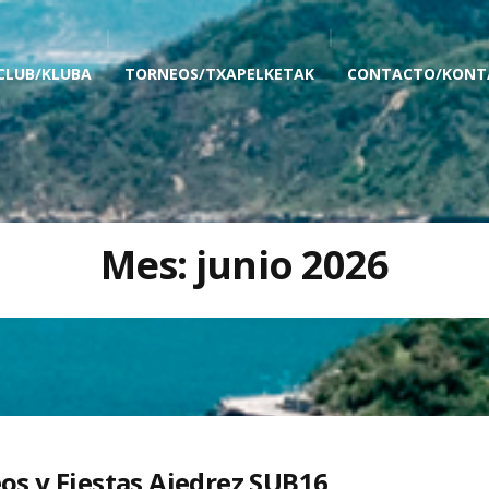
 CLUB/KLUBA
TORNEOS/TXAPELKETAK
CONTACTO/KONT
Mes:
junio 2026
os y Fiestas Ajedrez SUB16