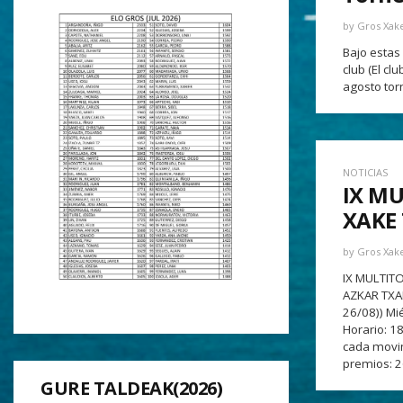
by
Gros Xak
Bajo estas 
club (El cl
agosto tor
NOTICIAS
IX M
XAKE
by
Gros Xak
IX MULTIT
AZKAR TXAP
26/08)) Mi
Horario: 
cada movi
premios: 2
GURE TALDEAK(2026)