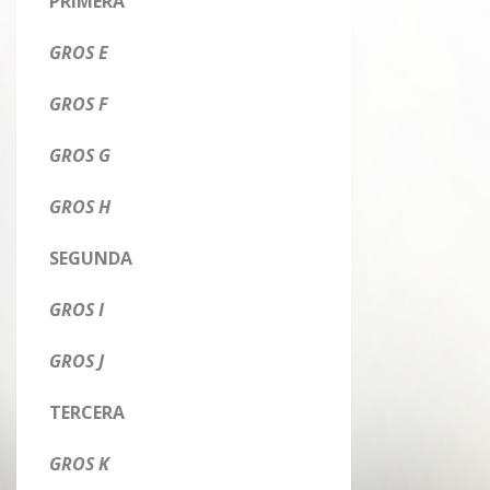
PRIMERA
GROS E
GROS F
GROS G
GROS H
SEGUNDA
GROS I
GROS J
TERCERA
GROS K