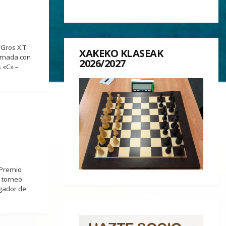
 Gros X.T.
XAKEKO KLASEAK
ornada con
2026/2027
 «C» –
 Premio
e torneo
ugador de