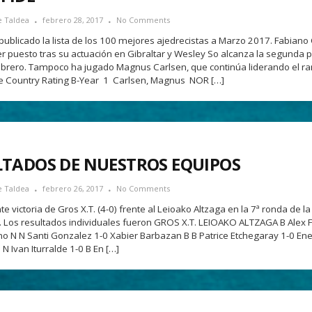
e Taldea
febrero 28, 2017
No Comments
 publicado la lista de los 100 mejores ajedrecistas a Marzo 2017. Fabian
cer puesto tras su actuación en Gibraltar y Wesley So alcanza la segunda p
ebrero. Tampoco ha jugado Magnus Carlsen, que continúa liderando el ra
 Country Rating B-Year 1 Carlsen, Magnus NOR […]
LTADOS DE NUESTROS EQUIPOS
e Taldea
febrero 26, 2017
No Comments
 victoria de Gros X.T. (4-0) frente al Leioako Altzaga en la 7ª ronda de l
. Los resultados individuales fueron GROS X.T. LEIOAKO ALTZAGA B Alex 
no N N Santi Gonzalez 1-0 Xabier Barbazan B B Patrice Etchegaray 1-0 En
N Ivan Iturralde 1-0 B En […]