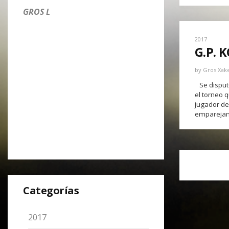
GROS L
2017
G.P.
by
Gros Xak
Se disputó
el torneo 
jugador de
emparejami
Categorías
2017