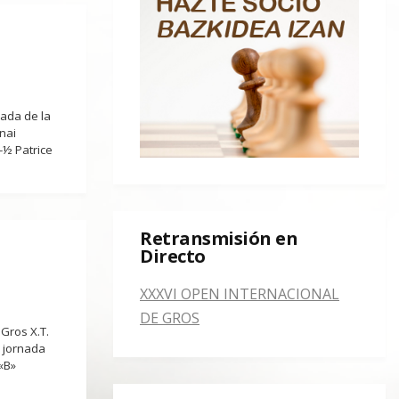
nada de la
nai
-½ Patrice
Retransmisión en
Directo
XXXVI OPEN INTERNACIONAL
DE GROS
 Gros X.T.
ª jornada
«B»