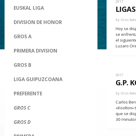
2017
LIGAS
EUSKAL LIGA
by
Gros Xak
DIVISION DE HONOR
Hoy se disp
se enfrent
GROS A
el siguien
Luzaro Ore
PRIMERA DIVISION
GROS B
2017
LIGA GUIPUZCOANA
G.P.
PREFERENTE
by
Gros Xak
Carlos Ber
GROS C
«Koolton» t
que se dis
30 minutos
GROS D