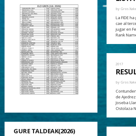
by
Gros Xak
La FIDE ha
cae al ter
jugar en F
Rank Name
2017
RESU
by
Gros Xak
Contundente
de Ajedrez
Joseba Lla
Ostolaza N 
GURE TALDEAK(2026)