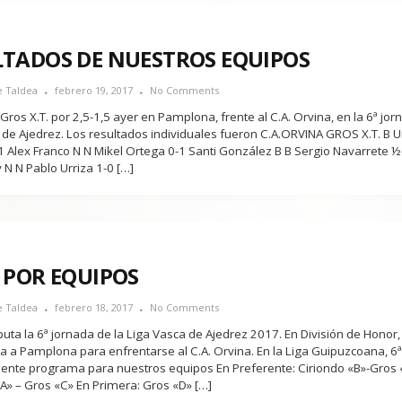
LTADOS DE NUESTROS EQUIPOS
e Taldea
febrero 19, 2017
No Comments
 Gros X.T. por 2,5-1,5 ayer en Pamplona, frente al C.A. Orvina, en la 6ª jor
 de Ajedrez. Los resultados individuales fueron C.A.ORVINA GROS X.T. B U
1 Alex Franco N N Mikel Ortega 0-1 Santi González B B Sergio Navarrete ½
 N N Pablo Urriza 1-0 […]
 POR EQUIPOS
e Taldea
febrero 18, 2017
No Comments
uta la 6ª jornada de la Liga Vasca de Ajedrez 2017. En División de Honor,
a a Pamplona para enfrentarse al C.A. Orvina. En la Liga Guipuzcoana, 6
uiente programa para nuestros equipos En Preferente: Ciriondo «B»-Gros 
«A» – Gros «C» En Primera: Gros «D» […]