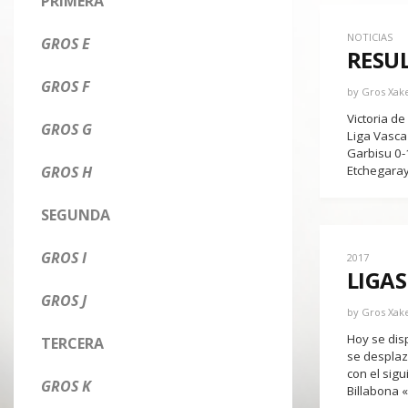
PRIMERA
NOTICIAS
GROS E
RESU
GROS F
by
Gros Xak
Victoria de
GROS G
Liga Vasca
Garbisu 0-
GROS H
Etchegaray
SEGUNDA
GROS I
2017
LIGAS
GROS J
by
Gros Xak
Hoy se disp
TERCERA
se desplaz
con el sig
GROS K
Billabona 