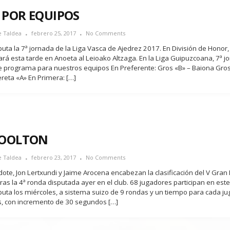
 POR EQUIPOS
e Taldea
febrero 25, 2017
No Comments
uta la 7ª jornada de la Liga Vasca de Ajedrez 2017. En División de Honor,
ará esta tarde en Anoeta al Leioako Altzaga. En la Liga Guipuzcoana, 7ª j
te programa para nuestros equipos En Preferente: Gros «B» – Baiona Gros
reta «A» En Primera: […]
 KOOLTON
e Taldea
febrero 23, 2017
No Comments
dote, Jon Lertxundi y Jaime Arocena encabezan la clasificación del V Gran
ras la 4ª ronda disputada ayer en el club. 68 jugadores participan en est
puta los miércoles, a sistema suizo de 9 rondas y un tiempo para cada j
, con incremento de 30 segundos […]