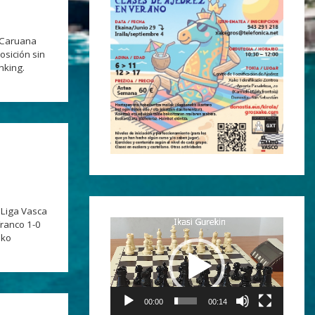
o Caruana
osición sin
nking.
a Liga Vasca
Franco 1-0
Reproductor
eko
de
vídeo
00:00
00:14