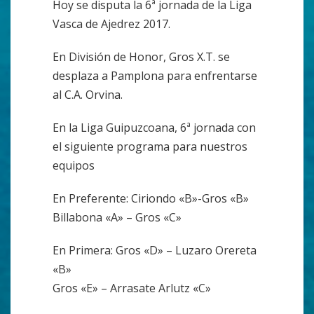
Hoy se disputa la 6ª jornada de la Liga
Vasca de Ajedrez 2017.
En División de Honor, Gros X.T. se
desplaza a Pamplona para enfrentarse
al C.A. Orvina.
En la Liga Guipuzcoana, 6ª jornada con
el siguiente programa para nuestros
equipos
En Preferente: Ciriondo «B»-Gros «B»
Billabona «A» – Gros «C»
En Primera: Gros «D» – Luzaro Orereta
«B»
Gros «E» – Arrasate Arlutz «C»