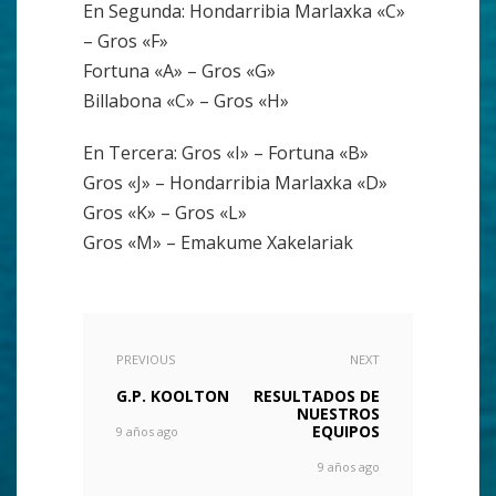
En Segunda: Hondarribia Marlaxka «C»
– Gros «F»
Fortuna «A» – Gros «G»
Billabona «C» – Gros «H»
En Tercera: Gros «I» – Fortuna «B»
Gros «J» – Hondarribia Marlaxka «D»
Gros «K» – Gros «L»
Gros «M» – Emakume Xakelariak
PREVIOUS
NEXT
G.P. KOOLTON
RESULTADOS DE
NUESTROS
EQUIPOS
9 años ago
9 años ago