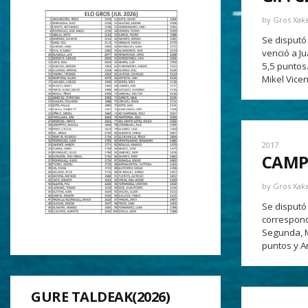
by
Gros Xak
Se disputó
venció a J
5,5 puntos
Mikel Vicen
2017
CAMP
by
Gros Xak
Se disputó
correspond
Segunda, M
puntos y An
GURE TALDEAK(2026)