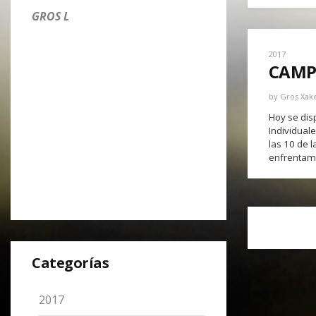
GROS L
2017
CAMP
by
Gros Xak
Hoy se disp
Individual
las 10 de 
enfrentami
Categorías
2017