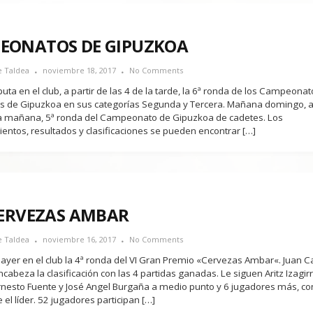
EONATOS DE GIPUZKOA
e Taldea
noviembre 18, 2017
No Comments
uta en el club, a partir de las 4 de la tarde, la 6ª ronda de los Campeona
es de Gipuzkoa en sus categorías Segunda y Tercera. Mañana domingo, a 
la mañana, 5ª ronda del Campeonato de Gipuzkoa de cadetes. Los
entos, resultados y clasificaciones se pueden encontrar […]
CERVEZAS AMBAR
e Taldea
noviembre 16, 2017
No Comments
 ayer en el club la 4ª ronda del VI Gran Premio «Cervezas Ambar«. Juan C
abeza la clasificación con las 4 partidas ganadas. Le siguen Aritz Izagir
rnesto Fuente y José Angel Burgaña a medio punto y 6 jugadores más, co
el líder. 52 jugadores participan […]