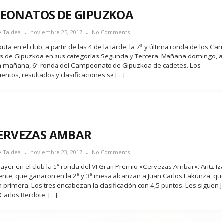
EONATOS DE GIPUZKOA
e Taldea
noviembre 25, 2017
No Comments
uta en el club, a partir de las 4 de la tarde, la 7ª y última ronda de los 
es de Gipuzkoa en sus categorías Segunda y Tercera. Mañana domingo, a 
la mañana, 6ª ronda del Campeonato de Gipuzkoa de cadetes. Los
entos, resultados y clasificaciones se […]
CERVEZAS AMBAR
e Taldea
noviembre 23, 2017
No Comments
ayer en el club la 5ª ronda del VI Gran Premio «Cervezas Ambar«. Aritz Iz
ente, que ganaron en la 2ª y 3ª mesa alcanzan a Juan Carlos Lakunza, qu
a primera. Los tres encabezan la clasificación con 4,5 puntos. Les siguen 
Carlos Berdote, […]