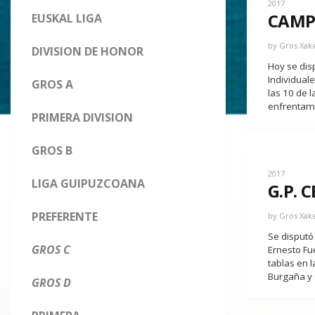
2017
CAMP
EUSKAL LIGA
by
Gros Xak
DIVISION DE HONOR
Hoy se disp
Individual
GROS A
las 10 de 
enfrentami
PRIMERA DIVISION
GROS B
2017
LIGA GUIPUZCOANA
G.P. 
PREFERENTE
by
Gros Xak
Se disputó 
GROS C
Ernesto Fu
tablas en l
Burgaña y 
GROS D