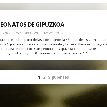
EONATOS DE GIPUZKOA
e Taldea
noviembre 11, 2017
No Comments
uta en el club, a partir de las 4 de la tarde, la 5ª ronda de los Campeona
es de Gipuzkoa en sus categorías Segunda y Tercera. Mañana domingo, a 
la mañana, 4ª ronda del Campeonato de Gipuzkoa de cadetes. Los
entos, resultados y clasificaciones se pueden encontrar […]
1
2
Siguientes