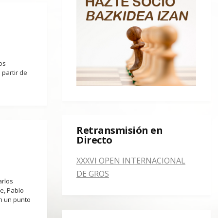
tos
partir de
Retransmisión en
Directo
XXXVI OPEN INTERNACIONAL
DE GROS
arlos
re, Pablo
n un punto