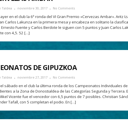
e Taldea
noviembre 30, 2017
No Comments
 ayer en el club la 6ª ronda del VI Gran Premio «Cervezas Ambar«. Aritz Iz
uan Carlos Lakunza en la primera mesa y encabeza en solitario la clasific
. Ernesto Fuente y Carlos Berdote le siguen con 5 puntos y Juan Carlos La
te con 4,5. 52 […]
EONATOS DE GIPUZKOA
e Taldea
noviembre 27, 2017
No Comments
 el sábado en el club la última ronda de los Campeonatos Individuales d
ientes a la Zona de Donostialdea de las Categorías Segunda y Tercera. 
ikel Vicente fue el vencedor con 6,5 puntos de 7 posibles. Christian Sánc
der Tafall, con 5 completan el podio. En […]