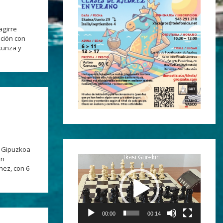
agirre
ación con
kunza y
e Gipuzkoa
En
Reproductor
hez, con 6
de
vídeo
00:00
00:14