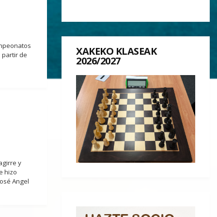
Campeonatos
XAKEKO KLASEAK
partir de
2026/2027
agirre y
e hizo
José Angel