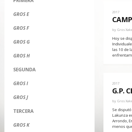
PRIMERA
2017
GROS E
CAMP
GROS F
by
Gros Xak
Hoy se disp
GROS G
Individual
las 10 de 
GROS H
enfrentami
SEGUNDA
GROS I
2017
G.P. 
GROS J
by
Gros Xak
Se disputó
TERCERA
Lakunza enc
Arrondo, E
GROS K
menos que 