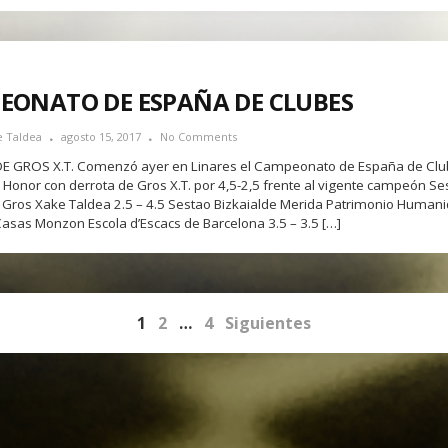
EONATO DE ESPAÑA DE CLUBES
e Taldea
agosto 15, 2017
No Comments
E GROS X.T. Comenzó ayer en Linares el Campeonato de España de Clu
e Honor con derrota de Gros X.T. por 4,5-2,5 frente al vigente campeón Se
. Gros Xake Taldea 2.5 – 4.5 Sestao Bizkaialde Merida Patrimonio Humani
Casas Monzon Escola d’Escacs de Barcelona 3.5 – 3.5 […]
1
2
…
4
Siguientes