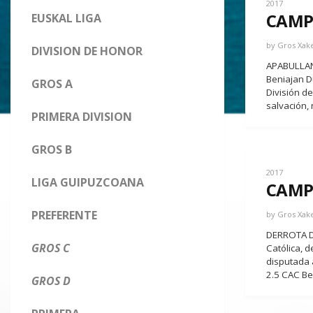
2017
CAMP
EUSKAL LIGA
by
Gros Xak
DIVISION DE HONOR
APABULLANT
Beniajan D
GROS A
División d
salvación, 
PRIMERA DIVISION
GROS B
2017
LIGA GUIPUZCOANA
CAMP
PREFERENTE
by
Gros Xak
DERROTA DE
GROS C
Católica, 
disputada 
2.5 CAC Be
GROS D