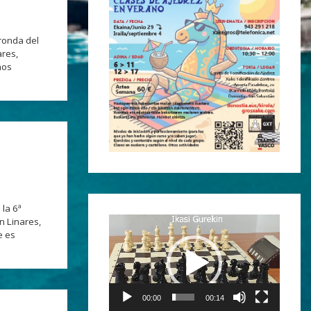
ronda del
res,
ños
 la 6ª
n Linares,
Reproductor
e es
de
vídeo
00:00
00:14