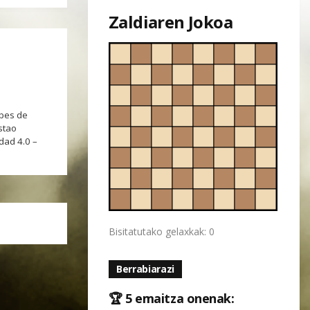
Zaldiaren Jokoa
bes de
stao
dad 4.0 –
Bisitatutako gelaxkak: 0
Berrabiarazi
🏆 5 emaitza onenak: