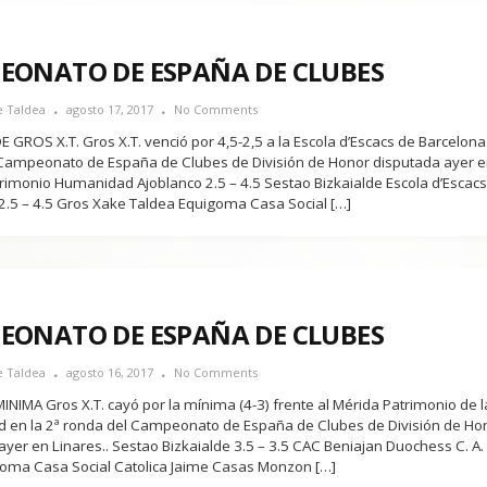
EONATO DE ESPAÑA DE CLUBES
e Taldea
agosto 17, 2017
No Comments
 GROS X.T. Gros X.T. venció por 4,5-2,5 a la Escola d’Escacs de Barcelona 
Campeonato de España de Clubes de División de Honor disputada ayer e
rimonio Humanidad Ajoblanco 2.5 – 4.5 Sestao Bizkaialde Escola d’Escacs
2.5 – 4.5 Gros Xake Taldea Equigoma Casa Social […]
EONATO DE ESPAÑA DE CLUBES
e Taldea
agosto 16, 2017
No Comments
NIMA Gros X.T. cayó por la mínima (4-3) frente al Mérida Patrimonio de l
en la 2ª ronda del Campeonato de España de Clubes de División de Ho
ayer en Linares.. Sestao Bizkaialde 3.5 – 3.5 CAC Beniajan Duochess C. A.
goma Casa Social Catolica Jaime Casas Monzon […]