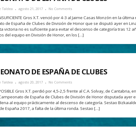
e Taldea
agosto 21, 2017
No Comments
NSUFICIENTE Gros X.T. venció por 4-3 al Jaime Casas Monzón en la última 
 de España de Clubes de División de Honor que se disputó ayer en Lina
a victoria no es suficiente para evitar el descenso de categoría tras 12 a
os del equipo en División de Honor, en los […]
EONATO DE ESPAÑA DE CLUBES
e Taldea
agosto 20, 2017
No Comments
SIBLE Gros X.T. perdió por 4,5-2,5 frente al C.A. Solvay, de Cantabria, en
Campeonato de España de Clubes de División de Honor disputada ayer e
dena al equipo prácticamente al descenso de categoría. Sestao Bizkaiald
 España 2017, a falta de la última ronda. Sestao […]