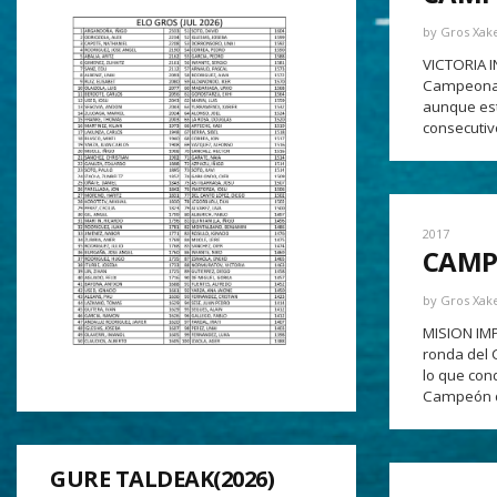
by
Gros Xak
VICTORIA I
Campeonato
aunque est
consecutiv
2017
CAMP
by
Gros Xak
MISION IMPO
ronda del 
lo que con
Campeón de
GURE TALDEAK(2026)