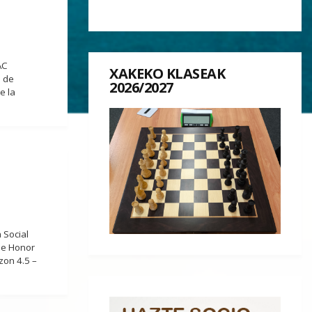
AC
XAKEKO KLASEAK
s de
2026/2027
e la
 Social
de Honor
zon 4.5 –