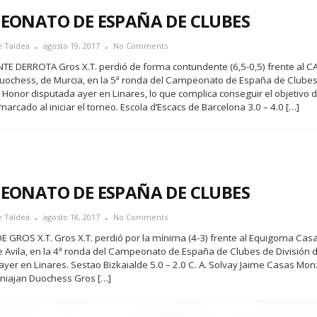
EONATO DE ESPAÑA DE CLUBES
e Taldea
agosto 19, 2017
No Comments
E DERROTA Gros X.T. perdió de forma contundente (6,5-0,5) frente al C
uochess, de Murcia, en la 5ª ronda del Campeonato de España de Clube
e Honor disputada ayer en Linares, lo que complica conseguir el objetivo d
marcado al iniciar el torneo. Escola d’Escacs de Barcelona 3.0 – 4.0 […]
EONATO DE ESPAÑA DE CLUBES
e Taldea
agosto 18, 2017
No Comments
 GROS X.T. Gros X.T. perdió por la mínima (4-3) frente al Equigoma Casa
de Avila, en la 4ª ronda del Campeonato de España de Clubes de División 
ayer en Linares. Sestao Bizkaialde 5.0 – 2.0 C. A. Solvay Jaime Casas Mon
niajan Duochess Gros […]