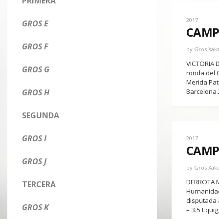
PRIMERA
2017
GROS E
CAMP
GROS F
by
Gros Xak
VICTORIA DE
GROS G
ronda del 
Merida Pat
GROS H
Barcelona 
SEGUNDA
GROS I
2017
CAMP
GROS J
by
Gros Xak
DERROTA MI
TERCERA
Humanidad 
disputada 
GROS K
– 3.5 Equi