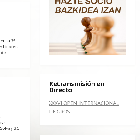
en la 3ª
n Linares.
 de
Retransmisión en
Directo
XXXVI OPEN INTERNACIONAL
DE GROS
a
nor
 Solvay 3.5