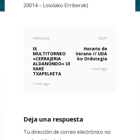
20014 – Loiolako Erriberak)
PREVIOUS
NEXT
IX
Horario de
MULTITORNEO
Verano // UDA
«CERRAJERIA
ko Ordutegia
ALDANONDO» UDA
XAKE
1 mes ago
TXAPELKETA
1 mes ago
Deja una respuesta
Tu dirección de correo electrónico no