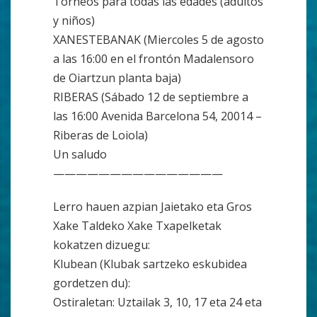
Torneos para todas las edades (adultos
y niños)
XANESTEBANAK (Miercoles 5 de agosto
a las 16:00 en el frontón Madalensoro
de Oiartzun planta baja)
RIBERAS (Sábado 12 de septiembre a
las 16:00 Avenida Barcelona 54, 20014 –
Riberas de Loiola)
Un saludo
——————————
—————
Lerro hauen azpian Jaietako eta Gros
Xake Taldeko Xake Txapelketak
kokatzen dizuegu:
Klubean (Klubak sartzeko eskubidea
gordetzen du):
Ostiraletan: Uztailak 3, 10, 17 eta 24 eta