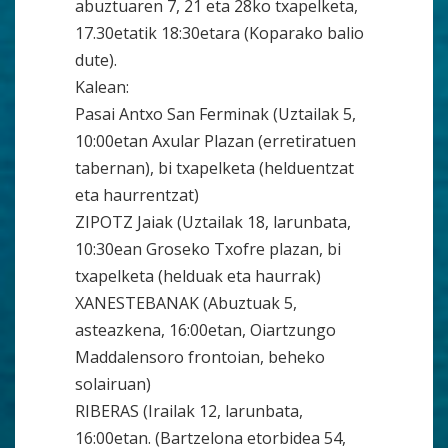
abuztuaren 7, 21 eta 28ko txapelketa,
17.30etatik 18:30etara (Koparako balio
dute).
Kalean:
Pasai Antxo San Ferminak (Uztailak 5,
10:00etan Axular Plazan (erretiratuen
tabernan), bi txapelketa (helduentzat
eta haurrentzat)
ZIPOTZ Jaiak (Uztailak 18, larunbata,
10:30ean Groseko Txofre plazan, bi
txapelketa (helduak eta haurrak)
XANESTEBANAK (Abuztuak 5,
asteazkena, 16:00etan, Oiartzungo
Maddalensoro frontoian, beheko
solairuan)
RIBERAS (Irailak 12, larunbata,
16:00etan. (Bartzelona etorbidea 54,