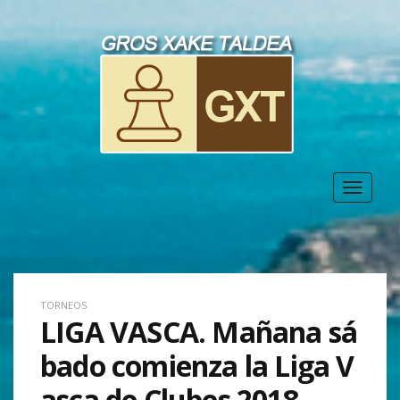
Toggle
navigat
TORNEOS
LIGA VASCA. Mañana sá
bado comienza la Liga V
asca de Clubes 2018