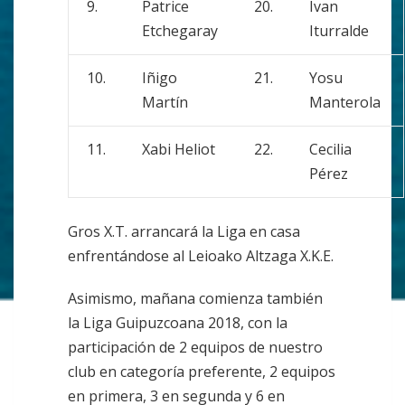
9.
Patrice
20.
Ivan
Etchegaray
Iturralde
10.
Iñigo
21.
Yosu
Martín
Manterola
11.
Xabi Heliot
22.
Cecilia
Pérez
Gros X.T. arrancará la Liga en casa
enfrentándose al Leioako Altzaga X.K.E.
Asimismo, mañana comienza también
la Liga Guipuzcoana 2018, con la
participación de 2 equipos de nuestro
club en categoría preferente, 2 equipos
en primera, 3 en segunda y 6 en