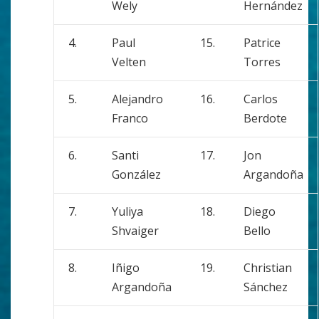
Wely
Hernández
4.
Paul
15.
Patrice
Velten
Torres
5.
Alejandro
16.
Carlos
Franco
Berdote
6.
Santi
17.
Jon
González
Argandoña
7.
Yuliya
18.
Diego
Shvaiger
Bello
8.
Iñigo
19.
Christian
Argandoña
Sánchez