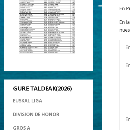
En P
En l
nues
En
En
GURE TALDEAK(2026)
EUSKAL LIGA
DIVISION DE HONOR
E
GROS A