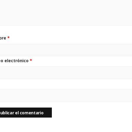
bre
*
eo electrónico
*