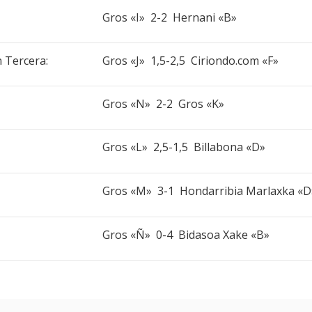
Gros «I» 2-2 Hernani «B»
 Tercera:
Gros «J» 1,5-2,5 Ciriondo.com «F»
Gros «N» 2-2 Gros «K»
Gros «L» 2,5-1,5 Billabona «D»
Gros «M» 3-1 Hondarribia Marlaxka «D
Gros «Ñ» 0-4 Bidasoa Xake «B»