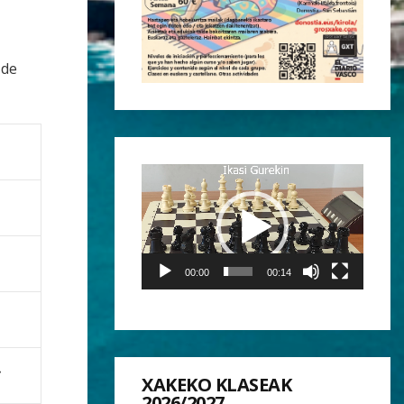
 de
Reproductor
de
vídeo
00:00
00:14
»
XAKEKO KLASEAK
2026/2027