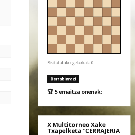
Bisitatutako gelaxkak: 0
Berrabiarazi
🏆 5 emaitza onenak:
X Multitorneo Xake
Txapelketa "CERRAJERIA