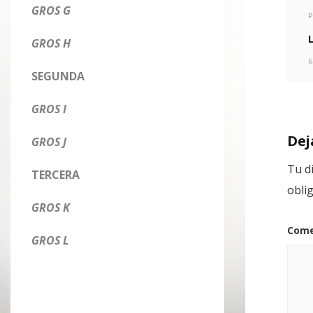
GROS G
P
GROS H
6
SEGUNDA
GROS I
Dej
GROS J
Tu d
TERCERA
obli
GROS K
Come
GROS L