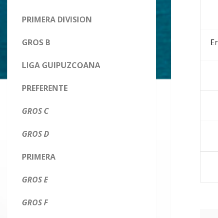
PRIMERA DIVISION
GROS B
En
LIGA GUIPUZCOANA
PREFERENTE
GROS C
GROS D
PRIMERA
GROS E
GROS F