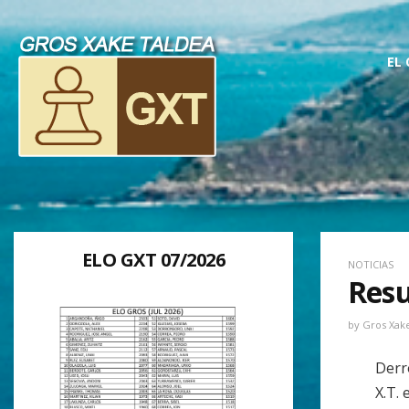
EL
ELO GXT 07/2026
NOTICIAS
Resu
by
Gros Xak
Derr
X.T. 