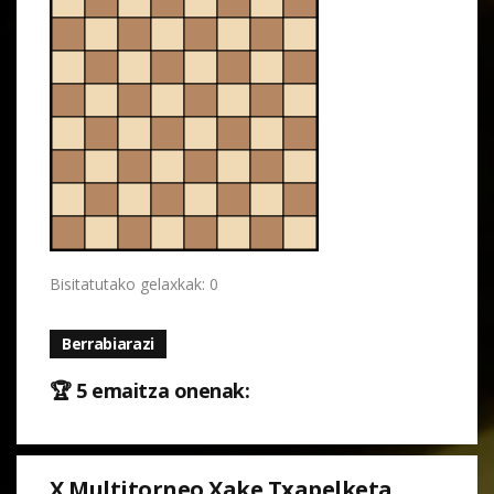
Bisitatutako gelaxkak: 0
Berrabiarazi
🏆 5 emaitza onenak:
X Multitorneo Xake Txapelketa