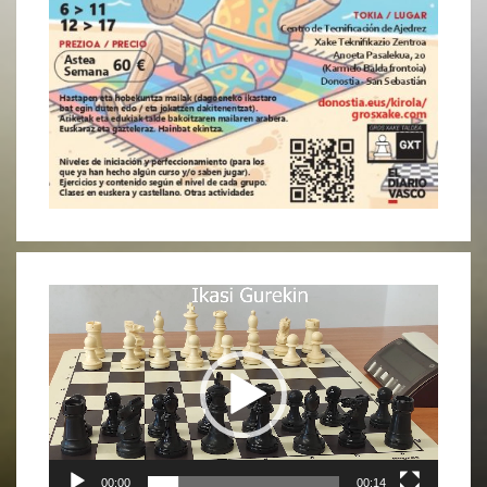
Reproductor
de
vídeo
00:00
00:14