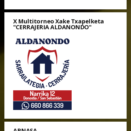
X Multitorneo Xake Txapelketa
"CERRAJERIA ALDANONDO"
ARNASA