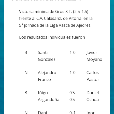
Victoria mínima de Gros X.T. (2,5-1,5)
frente al C.A. Calasanz, de Vitoria, en la
5ª jornada de la Liga Vasca de Ajedrez.
Los resultados individuales fueron
B
Santi
1-0
Javier
Gonzalez
Moyano
N
Alejandro
1-0
Carlos
Franco
Pastor
B
Iñigo
0’5-
Daniel
Argandoña
0’5
Ochoa
N
Dani
0-1
Igor