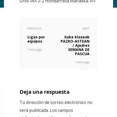
Gros «K» 2-2 Hondarribia Marlaxka «F»
PREVIOUS
NEXT
Ligas por
Xake klaseak
equipos
PAZKO-ASTEAN
/ Ajedrez
SEMANA DE
7 años ago
PASCUA
7 años ago
Deja una respuesta
Tu dirección de correo electrónico no
será publicada.
Los campos