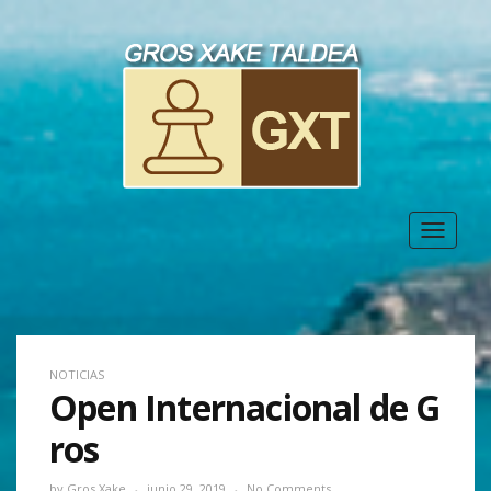
Toggle
navigat
NOTICIAS
Open Internacional de G
ros
by
Gros Xake
junio 29, 2019
No Comments