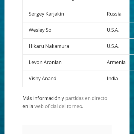
Sergey Karjakin
Russia
Wesley So
U.S.A.
Hikaru Nakamura
U.S.A.
Levon Aronian
Armenia
Vishy Anand
India
Más información y
partidas en directo
en la
web oficial del torneo
.