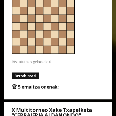
Bisitatutako gelaxkak: 0
Berrabiarazi
🏆 5 emaitza onenak:
X Multitorneo Xake Txapelketa
"CERRAJERIA ALDANONDO"