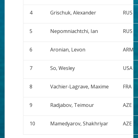
4
Grischuk, Alexander
RUS
5
Nepomniachtchi, Ian
RUS
6
Aronian, Levon
ARM
7
So, Wesley
USA
8
Vachier-Lagrave, Maxime
FRA
9
Radjabov, Teimour
AZE
10
Mamedyarov, Shakhriyar
AZE