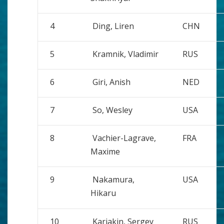
4
Ding, Liren
CHN
5
Kramnik, Vladimir
RUS
6
Giri, Anish
NED
7
So, Wesley
USA
8
Vachier-Lagrave,
FRA
Maxime
9
Nakamura,
USA
Hikaru
10
Karjakin, Sergey
RUS