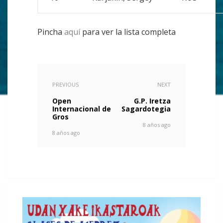
Pincha
aquí
para ver la lista completa
PREVIOUS
NEXT
Open
G.P. Iretza
Internacional de
Sagardotegia
Gros
8 años ago
8 años ago