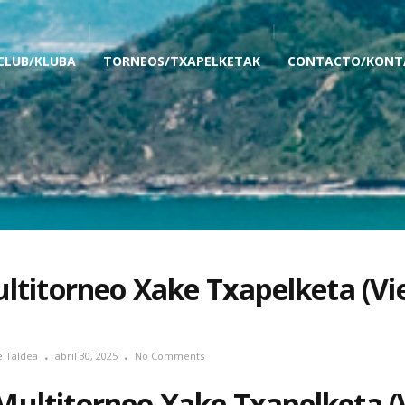
 CLUB/KLUBA
TORNEOS/TXAPELKETAK
CONTACTO/KONT
ltitorneo Xake Txapelketa (Vi
e Taldea
abril 30, 2025
No Comments
Multitorneo Xake Txapelketa (