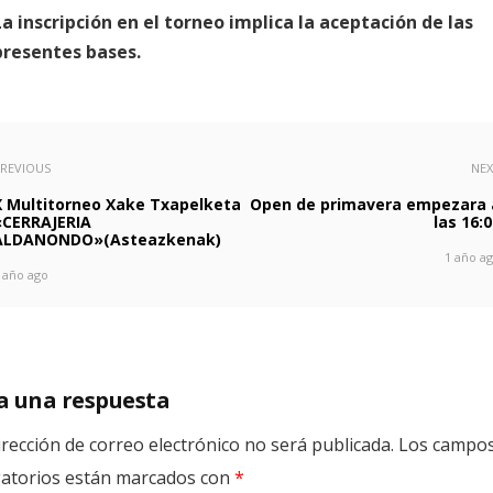
La inscripción en el torneo implica la aceptación de las
presentes bases.
REVIOUS
NE
X Multitorneo Xake Txapelketa
Open de primavera empezara 
«CERRAJERIA
las 16:
ALDANONDO»(Asteazkenak)
1 año a
 año ago
a una respuesta
irección de correo electrónico no será publicada.
Los campo
gatorios están marcados con
*