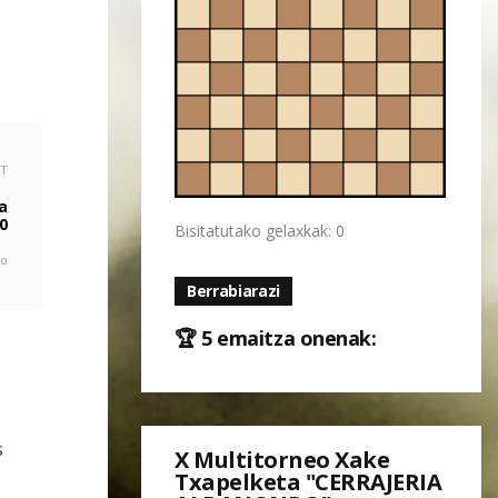
XT
a
00
Bisitatutako gelaxkak: 0
go
Berrabiarazi
🏆 5 emaitza onenak:
s
X Multitorneo Xake
Txapelketa "CERRAJERIA