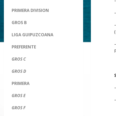
PRIMERA DIVISION
GROS B
(
LIGA GUIPUZCOANA
PREFERENTE
GROS C
GROS D
PRIMERA
GROS E
GROS F