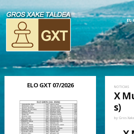
EL
ELO GXT 07/2026
NOTICIAS
X Mu
s)
by
Gros Xak
X 