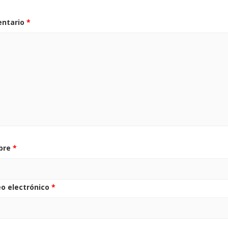
ntario
*
bre
*
eo electrónico
*