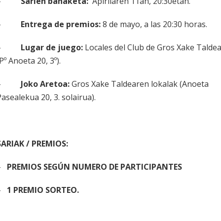
–
Sarien banaketa:
Apirilaren 11an, 20:30etan.
–
Entrega de premios:
8 de mayo, a las 20:30 horas.
–
Lugar de juego:
Locales del Club de Gros Xake Talde
Pº Anoeta 20, 3º).
–
Joko Aretoa:
Gros Xake Taldearen lokalak (Anoeta
Pasealekua 20, 3. solairua).
SARIAK / PREMIOS:
–
PREMIOS SEGÚN NUMERO DE PARTICIPANTES
–
1 PREMIO SORTEO.