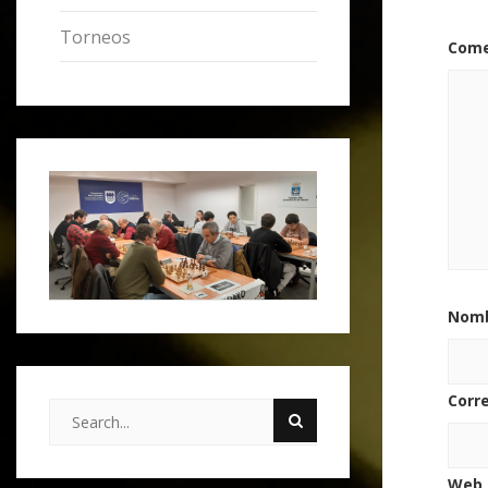
Torneos
Come
Nom
Corr
Web