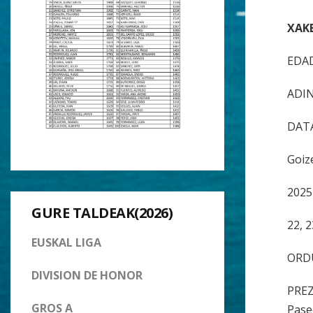
XAK
EDAD
ADIN
DAT
Goiz
2025
GURE TALDEAK(2026)
22, 2
EUSKAL LIGA
ORDU
DIVISION DE HONOR
PREZ
GROS A
Pase