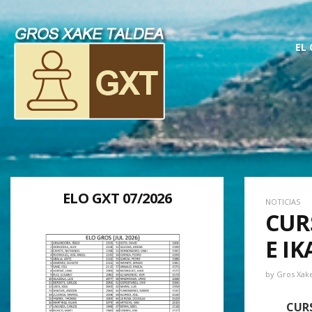
EL
ELO GXT 07/2026
NOTICIAS
CUR
E I
by
Gros Xak
CURS