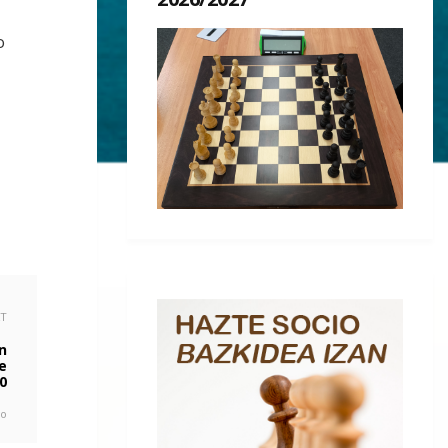
o
XT
n
e
0
go