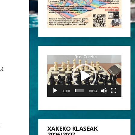
Reproductor
de
s):
vídeo
00:00
00:14
.
XAKEKO KLASEAK
2026/2027