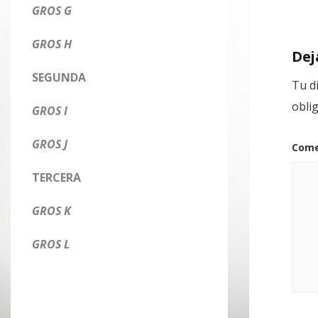
GROS G
GROS H
Dej
SEGUNDA
Tu d
obli
GROS I
GROS J
Come
TERCERA
GROS K
GROS L