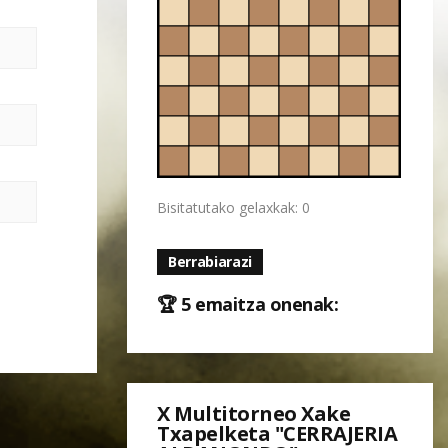
Bisitatutako gelaxkak: 0
Berrabiarazi
🏆 5 emaitza onenak:
X Multitorneo Xake
Txapelketa "CERRAJERIA