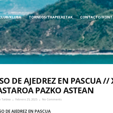
 CLUB/KLUBA
TORNEOS/TXAPELKETAK
CONTACTO/KONT
SO DE AJEDREZ EN PASCUA //
KASTAROA PAZKO ASTEAN
e Taldea
febrero 25, 2025
No Comments
O DE AJEDREZ EN PASCUA