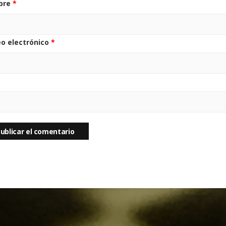
bre
*
eo electrónico
*