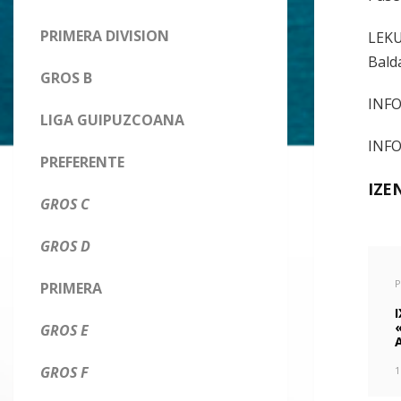
PRIMERA DIVISION
LEKU
Bald
GROS B
INFO
LIGA GUIPUZCOANA
INFO
PREFERENTE
IZE
GROS C
GROS D
P
PRIMERA
GROS E
GROS F
1