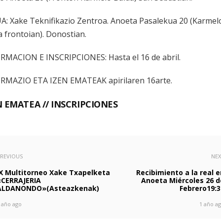
A: Xake Teknifikazio Zentroa. Anoeta Pasalekua 20 (Karmel
a frontoian). Donostian.
RMACION E INSCRIPCIONES: Hasta el 16 de abril.
RMAZIO ETA IZEN EMATEAK apirilaren 16arte.
N EMATEA // INSCRIPCIONES
REVIOUS
NE
IX Multitorneo Xake Txapelketa
Recibimiento a la real e
«CERRAJERIA
Anoeta Miércoles 26 d
ALDANONDO»(Asteazkenak)
Febrero19:3
 año ago
1 año a