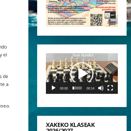
ndo
y el
Reproductor
de
vídeo
s de
te a
00:00
00:14
rneo
.
XAKEKO KLASEAK
2026/2027