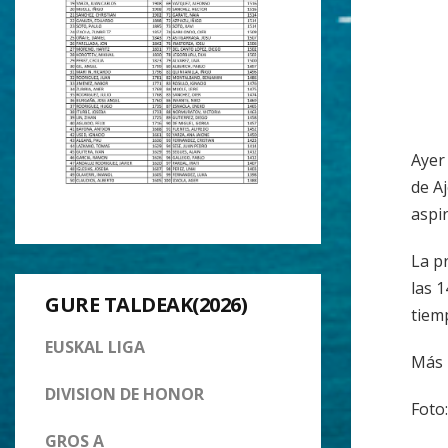
Ayer
de A
aspi
La p
las 
GURE TALDEAK(2026)
tiem
EUSKAL LIGA
Más 
DIVISION DE HONOR
Foto
GROS A