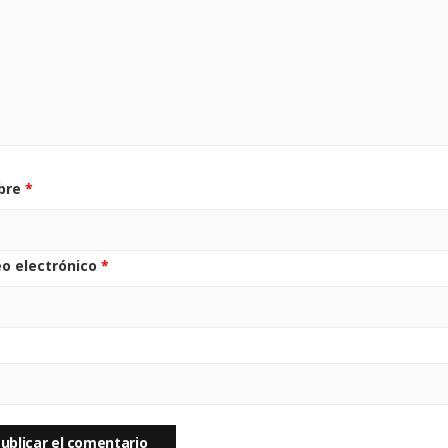
bre
*
eo electrónico
*