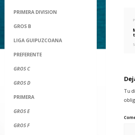
PRIMERA DIVISION
P
GROS B
LIGA GUIPUZCOANA
5
PREFERENTE
GROS C
Dej
GROS D
Tu d
PRIMERA
obli
GROS E
Come
GROS F