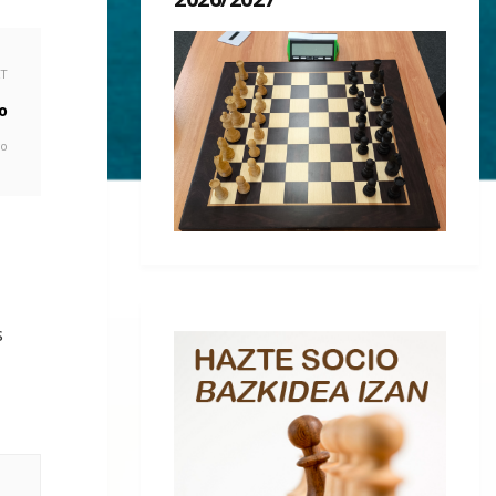
XT
o
go
s