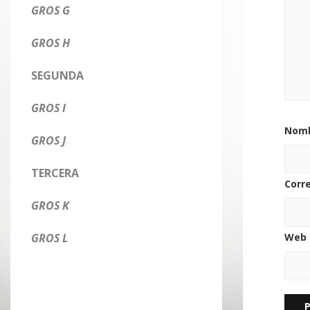
GROS G
GROS H
SEGUNDA
GROS I
Nom
GROS J
TERCERA
Corr
GROS K
GROS L
Web