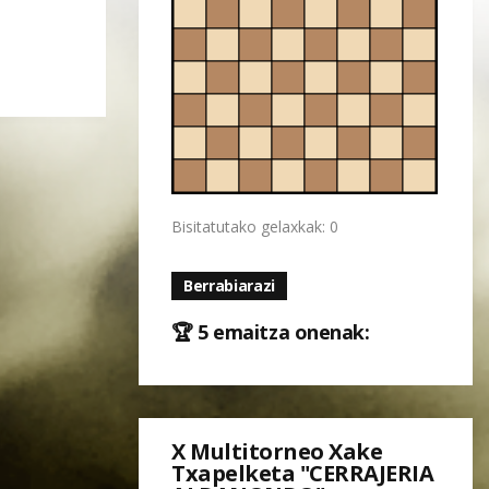
Bisitatutako gelaxkak: 0
Berrabiarazi
🏆 5 emaitza onenak:
X Multitorneo Xake
Txapelketa "CERRAJERIA