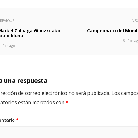
REVIOUS
NE
Markel Zuloaga Gipuzkoako
Campeonato del Mund
txapelduna
5 años a
 años ago
a una respuesta
irección de correo electrónico no será publicada.
Los campo
gatorios están marcados con
*
ntario
*