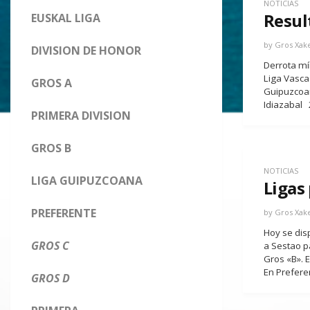
NOTICIAS
Resul
EUSKAL LIGA
by
Gros Xak
DIVISION DE HONOR
Derrota mín
Liga Vasca 
GROS A
Guipuzcoan
Idiazabal 
PRIMERA DIVISION
GROS B
NOTICIAS
LIGA GUIPUZCOANA
Ligas
PREFERENTE
by
Gros Xak
Hoy se disp
GROS C
a Sestao pa
Gros «B». 
En Prefere
GROS D