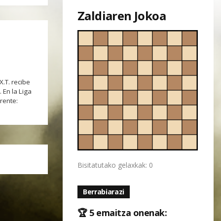
Zaldiaren Jokoa
X.T. recibe
 En la Liga
rente:
Bisitatutako gelaxkak: 0
Berrabiarazi
🏆 5 emaitza onenak: