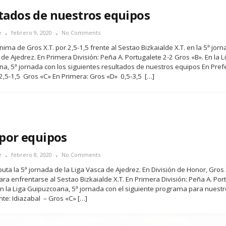
tados de nuestros equipos
e
febrero 9, 2020
No Comments
ima de Gros X.T. por 2,5-1,5 frente al Sestao Bizkaialde X.T. en la 5ª jorn
de Ajedrez. En Primera División: Peña A. Portugalete 2-2 Gros «B». En la L
a, 5ª jornada con los siguientes resultados de nuestros equipos En Pref
2,5-1,5 Gros «C» En Primera: Gros «D» 0,5-3,5 […]
 por equipos
e
febrero 8, 2020
No Comments
uta la 5ª jornada de la Liga Vasca de Ajedrez. En División de Honor, Gros X
ra enfrentarse al Sestao Bizkaialde X.T. En Primera División: Peña A. Por
En la Liga Guipuzcoana, 5ª jornada con el siguiente programa para nuest
nte: Idiazabal – Gros «C» […]