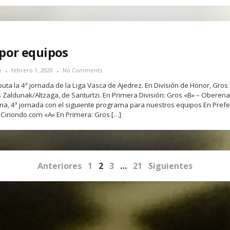
 por equipos
e
febrero 1, 2020
No Comments
uta la 4ª jornada de la Liga Vasca de Ajedrez. En División de Honor, Gros 
as Zaldunak/Altzaga, de Santurtzi. En Primera División: Gros «B» – Oberena.
a, 4ª jornada con el siguiente programa para nuestros equipos En Prefe
 Ciriondo.com «A» En Primera: Gros […]
Anteriores
1
2
3
…
21
Siguientes