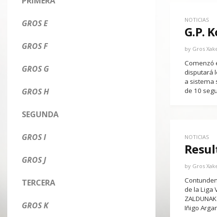
PRIMERA
NOTICIAS
GROS E
G.P. 
GROS F
by
Gros Xak
Comenzó el
GROS G
disputará l
a sistema 
GROS H
de 10 seg
SEGUNDA
GROS I
NOTICIAS
Resul
GROS J
by
Gros Xak
Contundente
TERCERA
de la Liga
ZALDUNAK B
GROS K
Iñigo Argan