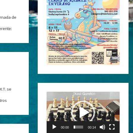
jornada de
erente:
X.T. se
e
Reproductor
tros
de
vídeo
00:00
00:14