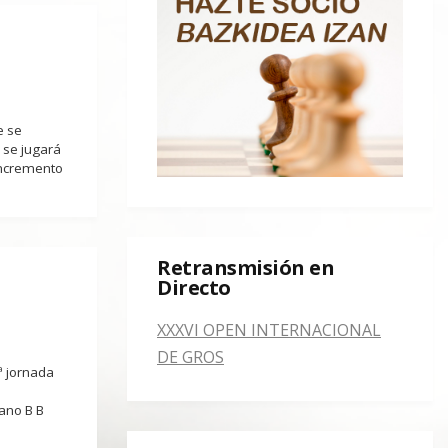
e se
e se jugará
incremento
Retransmisión en
Directo
XXXVI OPEN INTERNACIONAL
DE GROS
4ª jornada
ano B B