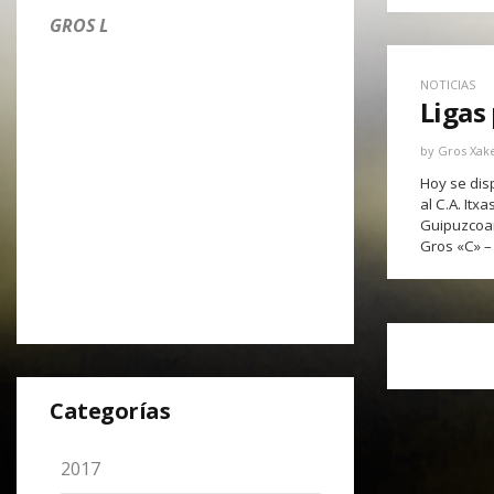
GROS L
NOTICIAS
Ligas
by
Gros Xak
Hoy se disp
al C.A. Itx
Guipuzcoan
Gros «C» –
Categorías
2017