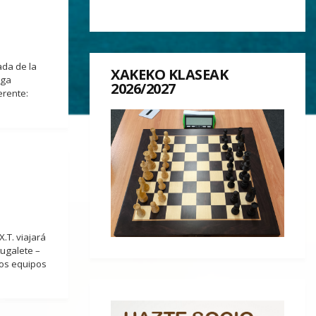
ada de la
XAKEKO KLASEAK
iga
2026/2027
erente:
.T. viajará
tugalete –
ros equipos