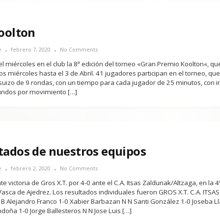
Koolton
e
febrero 7, 2020
No Comments
 miércoles en el club la 8ª edición del torneo «Gran Premio Koolton«, qu
os miércoles hasta el 3 de Abril. 41 jugadores participan en el torneo, qu
suizo de 9 rondas, con un tiempo para cada jugador de 25 minutos, con 
undos por movimiento […]
tados de nuestros equipos
e
febrero 2, 2020
No Comments
 victoria de Gros X.T. por 4-0 ante el C.A. Itsas Zaldunak/Altzaga, en la 
 Vasca de Ajedrez. Los resultados individuales fueron GROS X.T. C.A. ITSAS
 Alejandro Franco 1-0 Xabier Barbazan N N Santi González 1-0 Joseba Ll
doña 1-0 Jorge Ballesteros N N Jose Luis […]