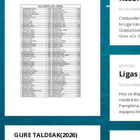
by
Gros Xak
Contundente
la Liga Vas
Guipuzcoan
Gros «C» 0
NOTICIAS
Ligas
by
Gros Xak
Hoy se disp
medirá en c
Pamplona. 
equipos En
GURE TALDEAK(2026)