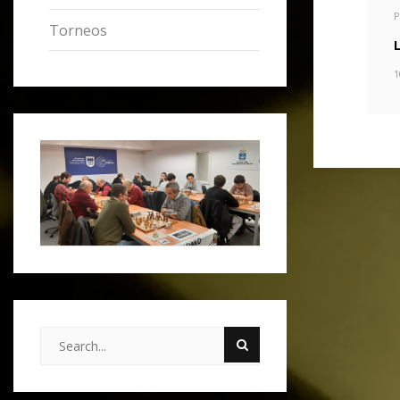
P
Torneos
1