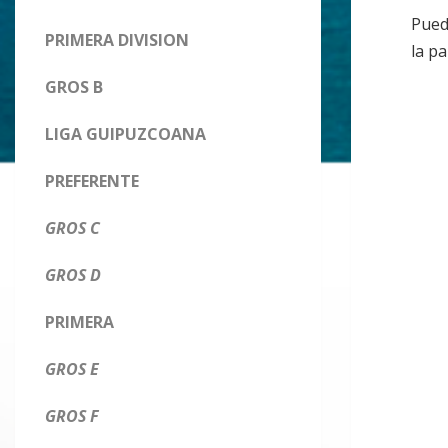
Puede
PRIMERA DIVISION
la p
GROS B
LIGA GUIPUZCOANA
PREFERENTE
GROS C
GROS D
PRIMERA
GROS E
GROS F