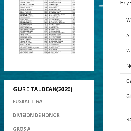
Hoy 
Wo
An
We
Ne
Ca
GURE TALDEAK(2026)
Gi
EUSKAL LIGA
DIVISION DE HONOR
Ra
GROS A