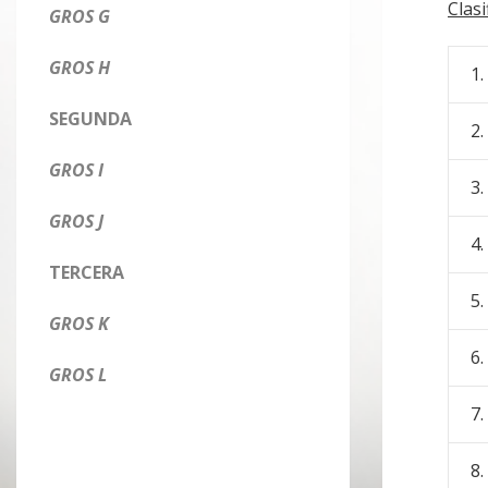
Clasi
GROS G
GROS H
1.
SEGUNDA
2.
GROS I
3.
GROS J
4.
TERCERA
5.
GROS K
6.
GROS L
7.
8.