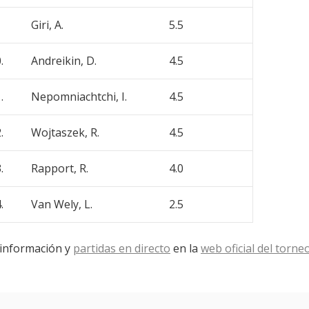
Giri, A.
5.5
.
Andreikin, D.
4.5
.
Nepomniachtchi, I.
4.5
.
Wojtaszek, R.
4.5
.
Rapport, R.
4.0
.
Van Wely, L.
2.5
información y
partidas en directo
en la
web oficial del torne