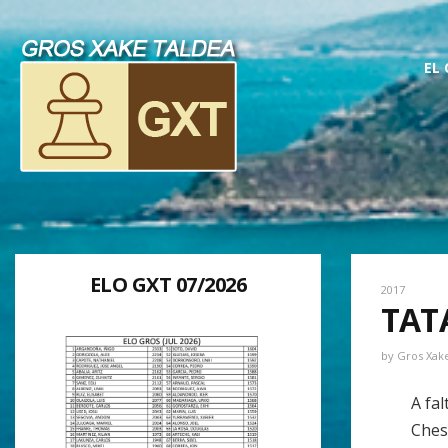
EL
ELO GXT 07/2026
2017
TATA
by
Gros Xak
A fal
Ches