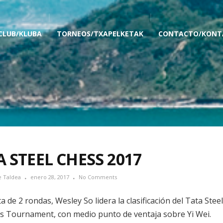
 CLUB/KLUBA
TORNEOS/TXAPELKETAK
CONTACTO/KONT
 STEEL CHESS 2017
e Taldea
enero 28, 2017
No Comments
ta de 2 rondas, Wesley So lidera la clasificación del Tata Steel
s Tournament, con medio punto de ventaja sobre Yi Wei.