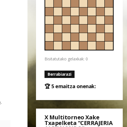
Bisitatutako gelaxkak: 0
Berrabiarazi
🏆 5 emaitza onenak:
o
.
X Multitorneo Xake
Txapelketa "CERRAJERIA