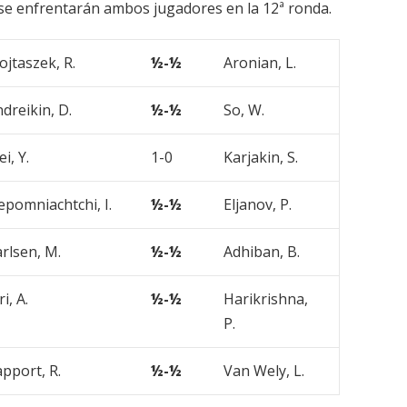
se enfrentarán ambos jugadores en la 12ª ronda.
jtaszek, R.
½-½
Aronian, L.
dreikin, D.
½-½
So, W.
i, Y.
1-0
Karjakin, S.
pomniachtchi, I.
½-½
Eljanov, P.
rlsen, M.
½-½
Adhiban, B.
ri, A.
½-½
Harikrishna,
P.
pport, R.
½-½
Van Wely, L.