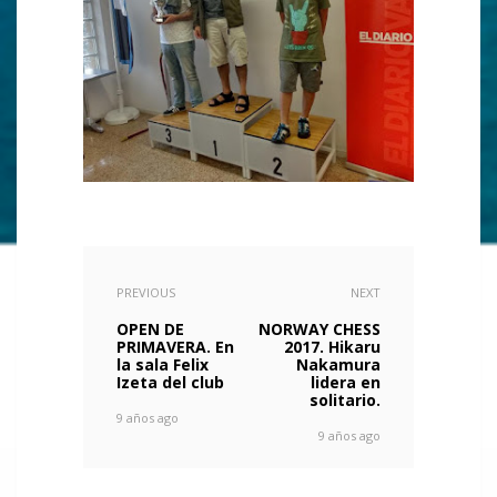
PREVIOUS
NEXT
OPEN DE
NORWAY CHESS
PRIMAVERA. En
2017. Hikaru
la sala Felix
Nakamura
Izeta del club
lidera en
solitario.
9 años ago
9 años ago