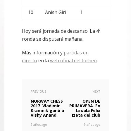
10
Anish Giri
1
Hoy será jornada de descanso. La 4ª
ronda se disputará mañana.
Más información y
partidas en
directo
en la
web oficial del torneo
.
PREVIOUS
NEXT
NORWAY CHESS
OPEN DE
2017. Vladimir
PRIMAVERA. En
Kramnik ganó a
la sala Felix
Vishy Anand.
Izeta del club
9 años ago
9 años ago