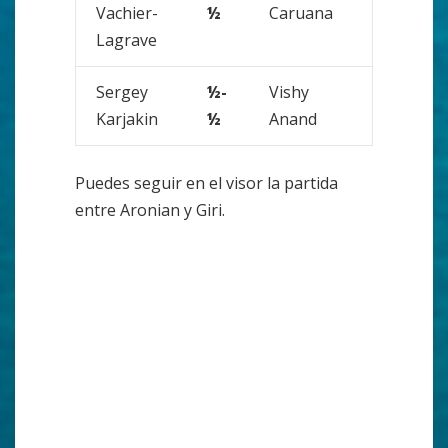
Vachier-
½
Caruana
Lagrave
Sergey
½-
Vishy
Karjakin
½
Anand
Puedes seguir en el visor la partida
entre Aronian y Giri.