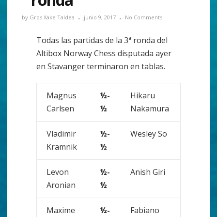
by
Gros Xake Taldea
junio 9, 2017
No Comments
Todas las partidas de la 3ª ronda del
Altibox Norway Chess disputada ayer
en Stavanger terminaron en tablas.
Magnus
½-
Hikaru
Carlsen
½
Nakamura
Vladimir
½-
Wesley So
Kramnik
½
Levon
½-
Anish Giri
Aronian
½
Maxime
½-
Fabiano