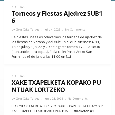
NOTICIAS
Torneos y Fiestas Ajedrez SUB1
6
by
Gros Xake Taldea
julio 4, 2025
No Comments
Bajo estas lineas os colocamos los torneos de ajedrez de
las fiestas de Verano y del club: En el club: Viernes: 4, 11,
18 de julio y 1, 8, 22 y 29 de agosto torneo 17,30 a 18:30
(puntuable para copas). En la calle: Pasai Antxo San
Fermines (6 de julio a las 11:00 en […]
NOTICIAS
XAKE TXAPELKETA KOPAKO PU
NTUAK LORTZEKO
by
Gros Xake Taldea
junio 21, 2025
No Comments
I TORNEO UDA DE AJEDREZ // I XAKE TXAPELKETA UDA “GXT”
XAKE TXAPELKETA KOPAKO PUNTUAK Ostiraketan ((1