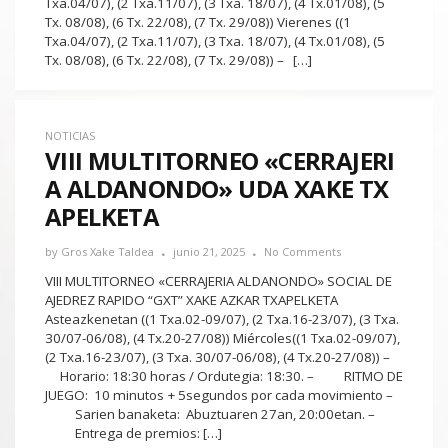
Txa.04/07), (2 Txa.11/07), (3 Txa. 18/07), (4 Tx.01/08), (5
Tx. 08/08), (6 Tx. 22/08), (7 Tx. 29/08)) Vierenes ((1
Txa.04/07), (2 Txa.11/07), (3 Txa. 18/07), (4 Tx.01/08), (5
Tx. 08/08), (6 Tx. 22/08), (7 Tx. 29/08)) – […]
NOTICIAS
VIII MULTITORNEO «CERRAJERI
A ALDANONDO» UDA XAKE TX
APELKETA
by
Gros Xake Taldea
junio 21, 2025
No Comments
VIII MULTITORNEO «CERRAJERIA ALDANONDO» SOCIAL DE
AJEDREZ RAPIDO “GXT” XAKE AZKAR TXAPELKETA
Asteazkenetan ((1 Txa.02-09/07), (2 Txa.16-23/07), (3 Txa.
30/07-06/08), (4 Tx.20-27/08)) Miércoles((1 Txa.02-09/07),
(2 Txa.16-23/07), (3 Txa. 30/07-06/08), (4 Tx.20-27/08)) –
Horario: 18:30 horas / Ordutegia: 18:30. – RITMO DE
JUEGO: 10 minutos + 5segundos por cada movimiento –
Sarien banaketa: Abuztuaren 27an, 20:00etan. –
Entrega de premios: […]