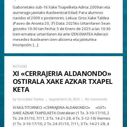
Gabonetako sub-16 Xake Txapelketa Adina: 2009an eta
aurrerago jaiotako ikasleentzat Edad: Para alumnxs
nacidxs el 2009 o posteriores. Lekua: Gros Xake Taldea
(Paseo de Anoeta 20, 3º) Data: 2025ko Urtarrilaren 5ean
goizeko 10:30 tan Fecha: 5 de Enero de 2025 a las 10:30
Izen-ematea: urtarrilaren 4a arte IZEN EMATEA Adierazi
mesedez ikaslearen izen-abizena eta jaioturtea
Inscripción: […]
NOTICIAS
XI «CERRAJERIA ALDANONDO»
OSTIRALA XAKE AZKAR TXAPEL
KETA
by
Gros Xake Taldea
septiembre 26, 2025
No Comments
XI MULTITORNEO «CERRAJERIA ALDANONDO» «GXT»
XAKE AZKAR TXAPELKETA Ostiralean (1 Tx. 3-10-17/10, 2
Tx. 24-31/10, 7/11, 3 Tx. 14-21-28, 4 Tx. 5-12-19) Viernes
(1 Tx. 3-10-17/10, 2 Tx. 24-31/10, 7/11, 3 Tx. 14-21-28, 4